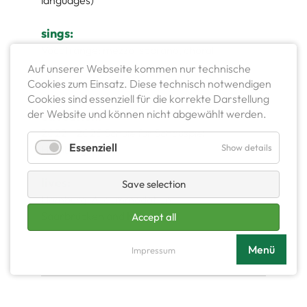
sings:
Vocal range: mezzo-soprano, choral
singing, jazz, musical theatre,
Auf unserer Webseite kommen nur technische
pop/soul and R&B
Cookies zum Einsatz. Diese technisch notwendigen
Cookies sind essenziell für die korrekte Darstellung
der Website und können nicht abgewählt werden.
education:
2022 - 2025 Schule für Schauspiel
Essenziell
Show details
Hamburg
lives:
Save selection
Hamburg, Accommodation:
Saarbrücken and Köln
Accept all
Menü
Impressum