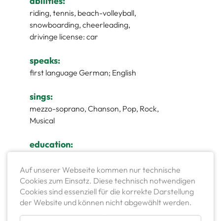
abilities:
riding, tennis, beach-volleyball,
snowboarding, cheerleading,
drivinge license: car
speaks:
first language German; English
sings:
mezzo-soprano, Chanson, Pop, Rock,
Musical
education:
since 2018 Coaching with Herbert
Trattnigg, since 2017 Acting Booster
Auf unserer Webseite kommen nur technische
Company with Anna Momber, 2015
Cookies zum Einsatz. Diese technisch notwendigen
Cookies sind essenziell für die korrekte Darstellung
Meisner Technik with Alex Taylor,
der Website und können nicht abgewählt werden.
2015 Ivana Chubbuck with Tim
Garde, 2013 Bavaria Film