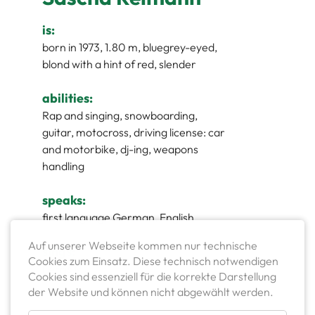
is:
born in 1973, 1.80 m, bluegrey-eyed,
blond with a hint of red, slender
abilities:
Rap and singing, snowboarding,
guitar, motocross, driving license: car
and motorbike, dj-ing, weapons
handling
speaks:
first language German, English
Auf unserer Webseite kommen nur technische
sings:
Cookies zum Einsatz. Diese technisch notwendigen
Ferris MC
Cookies sind essenziell für die korrekte Darstellung
der Website und können nicht abgewählt werden.