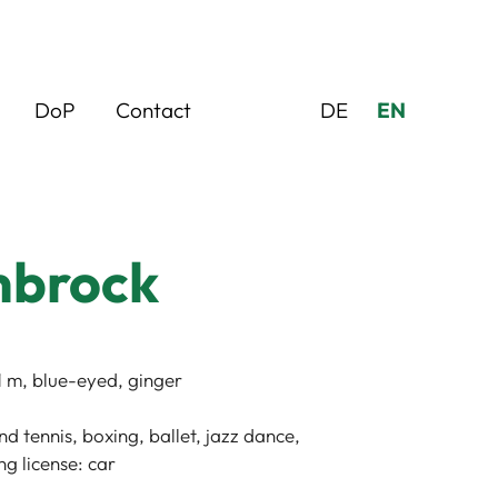
DoP
Contact
DE
EN
mbrock
81 m, blue-eyed, ginger
d tennis, boxing, ballet, jazz dance,
ng license: car