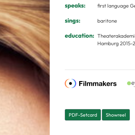
speaks:
first language G
sings:
baritone
education:
Theaterakademie
Hamburg 2015-
PDF-Setcard
Showreel