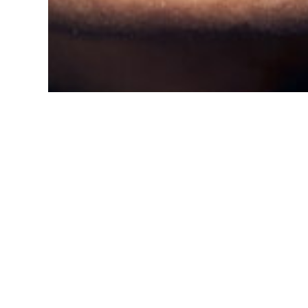
photo © Sasha Ilushina 2023
Gallery