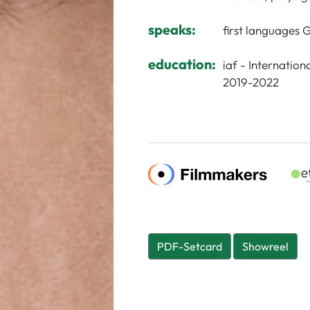
speaks:
first languages 
education:
iaf - Internatio
2019-2022
PDF-Setcard
Showreel