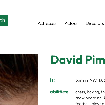
Actresses
Actors
Directors
David Pim
is:
born in 1997, 1.
abilities:
chess, boxing, th
snow boarding, b
football, plays g