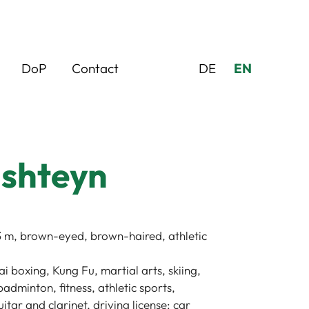
DoP
Contact
DE
EN
shteyn
83 m, brown-eyed, brown-haired, athletic
ai boxing, Kung Fu, martial arts, skiing,
adminton, fitness, athletic sports,
uitar and clarinet, driving license: car