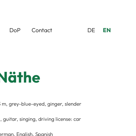
DoP
Contact
DE
EN
 Näthe
73 m, grey-blue-eyed, ginger, slender
 guitar, singing, driving license: car
erman, English, Spanish