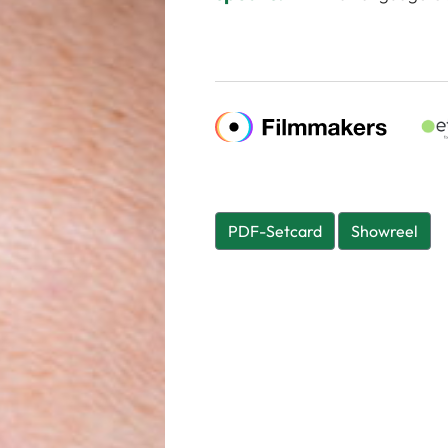
PDF-Setcard
Showreel