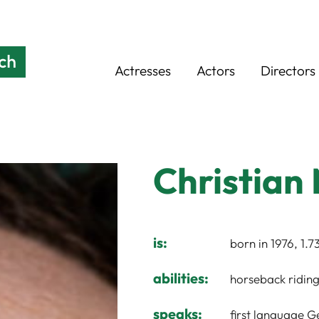
Actresses
Actors
Directors
Christian
is:
born in 1976, 1.
abilities:
horseback riding,
speaks:
first language G