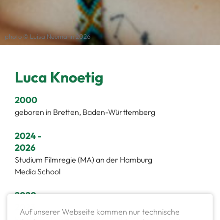
photo © Luisa Neumann 2026
Luca Knoetig
2000
geboren in Bretten, Baden-Württemberg
2024 -
2026
Studium Filmregie (MA) an der Hamburg
Media School
2020 -
2023
Auf unserer Webseite kommen nur technische
Regie und Drehbuch Studium (BA) an der