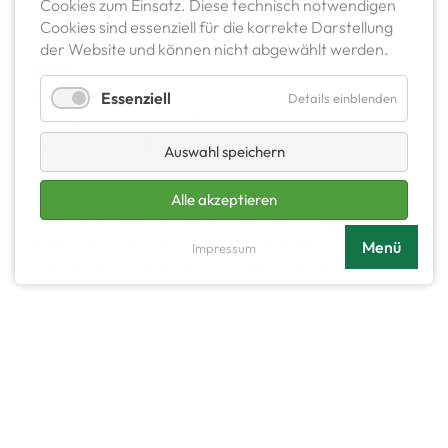
Cookies zum Einsatz. Diese technisch notwendigen
London South Bank University
Cookies sind essenziell für die korrekte Darstellung
der Website und können nicht abgewählt werden.
2021 -
2024
Essenziell
Details einblenden
Videografen Arbeit für Musicals am
Londoner West End
Auswahl speichern
2023
Alle akzeptieren
Jury Mitglied The International Network of
Experimental Fiction Filmmaking und den
Menü
Impressum
International World Impact Student Awards
seit 2023
Regiedozent im JugendFilmCamp Arendsee
wohnt in:
Hamburg