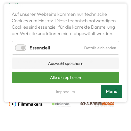
hatte:
Schauspielausbildung am Theater Anklam
Auf unserer Webseite kommen nur technische
als Eleve 2002-2003, Hochschule für
Cookies zum Einsatz. Diese technisch notwendigen
Schauspiel Ernst Busch Berlin 2003-2007.
Cookies sind essenziell für die korrekte Darstellung
Clownerie-Workshop bei Angela de Castro
der Website und können nicht abgewählt werden.
2007
Essenziell
Details einblenden
wohnt in:
Berlin, Wohnmöglichkeit in Hamburg, Köln,
Auswahl speichern
München & Wien
Alle akzeptieren
Menü
Impressum
PDF-Setcard
Showreel