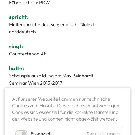
Führerschein: PKW
spricht:
Muttersprache deutsch; englisch; Dialekt:
norddeutsch
singt:
Countertenor, Alt
hatte:
Schauspielausbildung am Max Reinhardt
Seminar Wien 2013-2017
wohnt in:
Auf unserer Webseite kommen nur technische
Hamburg, Wohnmöglichkeit in Berlin, Köln,
Cookies zum Einsatz. Diese technisch notwendigen
Cookies sind essenziell für die korrekte Darstellung
München & Wien
der Website und können nicht abgewählt werden.
Essenziell
Details einblenden