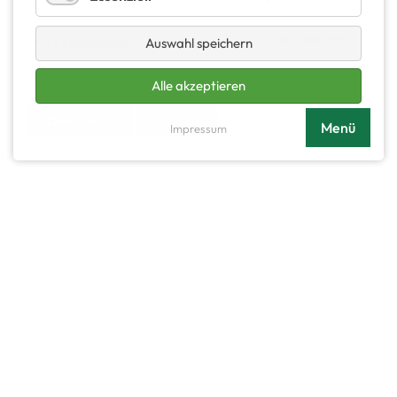
Auswahl speichern
Alle akzeptieren
PDF-Setcard
Showreel
Menü
Impressum
Aktuelle Neuigkeiten
Als Frederik „Freddie“ Meissner in „Notruf hafenkante
– Unter der Haut“, Donnerstag 05.03.2026, 19:25 Uhr
im ZDF