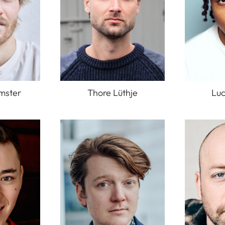
2
mster
Thore Lüthje
Lu