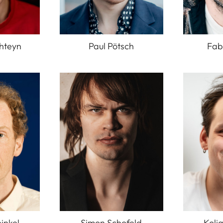
hteyn
Paul Pötsch
Fab
inkel
Simon Schofeld
Kolj