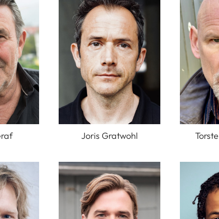
raf
Joris Gratwohl
Tors