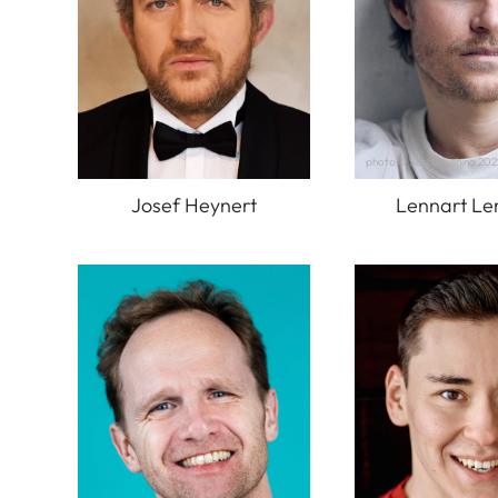
photo © Sasha Ilushina 202
Josef Heynert
Lennart Le