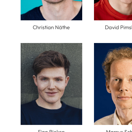
Christian Näthe
David Pims
Finn Rieken
Marcus Sch