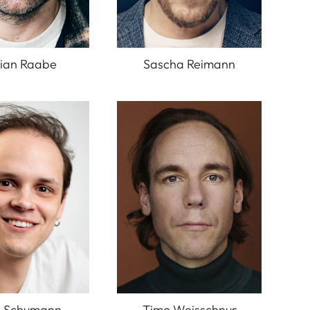
ian Raabe
Sascha Reimann
a Schumann
Timo Weisschnur