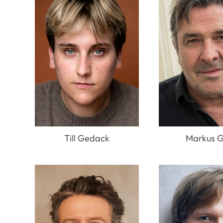
Till Gedack
Markus G